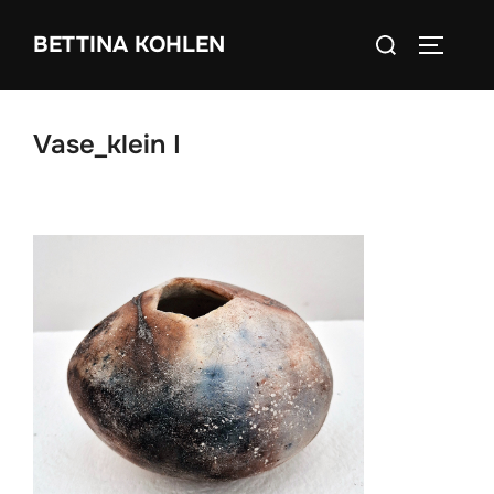
Zum
Suchen
BETTINA KOHLEN
Inhalt
SEITEN
nach:
springen
Vase_klein I