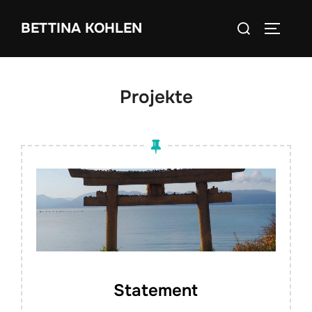
Zum
Suchen
BETTINA KOHLEN
Inhalt
SEITEN
nach:
springen
Projekte
Statement