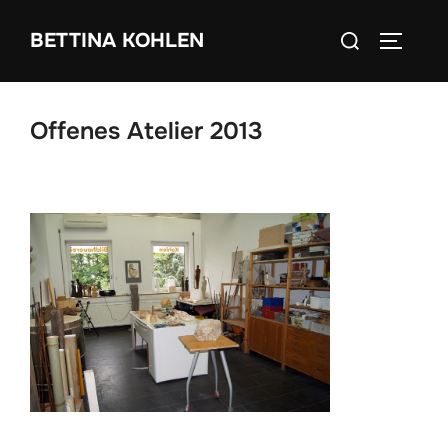
Zum
Suchen
BETTINA KOHLEN
Inhalt
SEITEN
nach:
springen
Offenes Atelier 2013