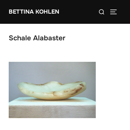
Zum
Suchen
BETTINA KOHLEN
Inhalt
SEITEN
nach:
springen
Schale Alabaster