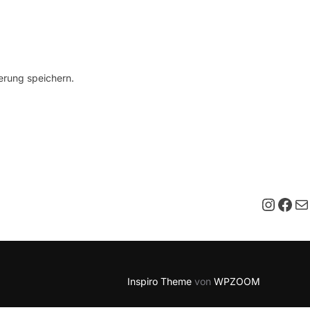
erung speichern.
Insta
Fac
E-M
Inspiro Theme
von
WPZOOM