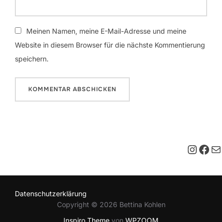
Meinen Namen, meine E-Mail-Adresse und meine
Website in diesem Browser für die nächste Kommentierung
speichern.
Insta
Fac
E-M
Datenschutzerklärung
Copyright © 2026 Bettina Kohlen
Inspiro Theme
von
WPZOOM