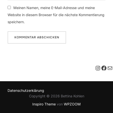
Meinen Namen, meine E-Mail-Adresse und meine
Website in diesem Browser für die nächste Kommentierung
speichern.
Insta
Fac
E-M
Datenschutzerklärung
Copyright © 2026 Bettina Kohlen
Inspiro Theme
von
WPZOOM