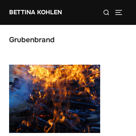
Zum
Suchen
BETTINA KOHLEN
Inhalt
SEITEN
nach:
springen
Grubenbrand