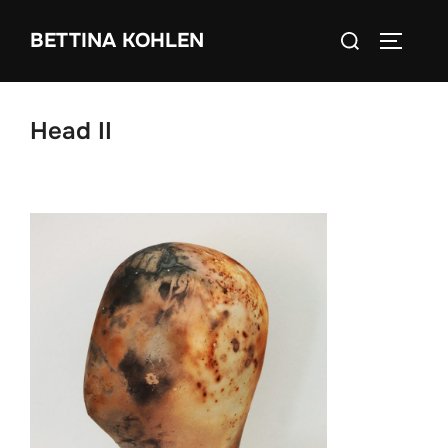
Zum
Suchen
BETTINA KOHLEN
Inhalt
SEITEN
nach:
springen
Head II