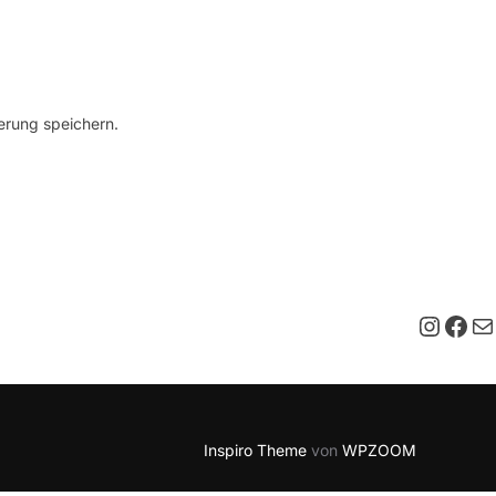
erung speichern.
Insta
Fac
E-M
Inspiro Theme
von
WPZOOM