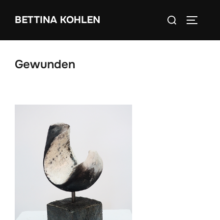
Zum
Suchen
BETTINA KOHLEN
Inhalt
SEITEN
nach:
springen
Gewunden