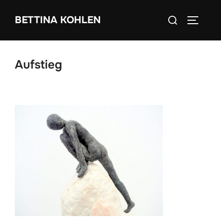
Zum
Suchen
BETTINA KOHLEN
Inhalt
SEITEN
nach:
springen
Aufstieg