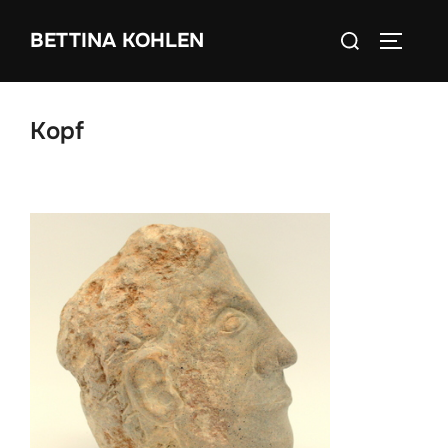
Zum
Suchen
BETTINA KOHLEN
Inhalt
SEITEN
nach:
springen
Kopf