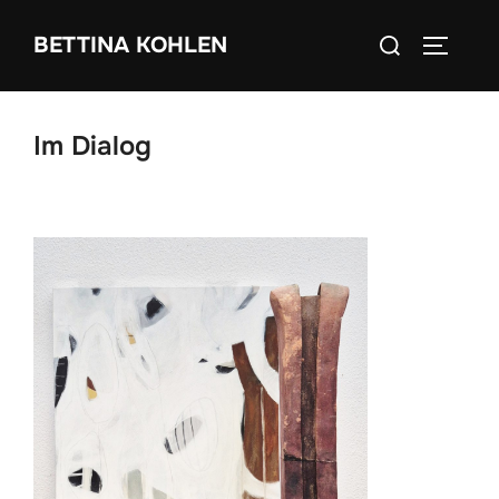
Zum
Suchen
BETTINA KOHLEN
Inhalt
SEITEN
nach:
springen
Im Dialog