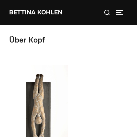
Zum
Suchen
BETTINA KOHLEN
Inhalt
SEITEN
nach:
springen
Über Kopf