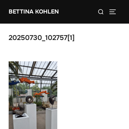
Zum
Suchen
BETTINA KOHLEN
Inhalt
SEITEN
nach:
springen
20250730_102757[1]