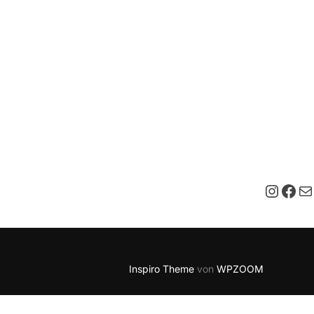
Insta
Fac
E-M
Inspiro Theme
von
WPZOOM